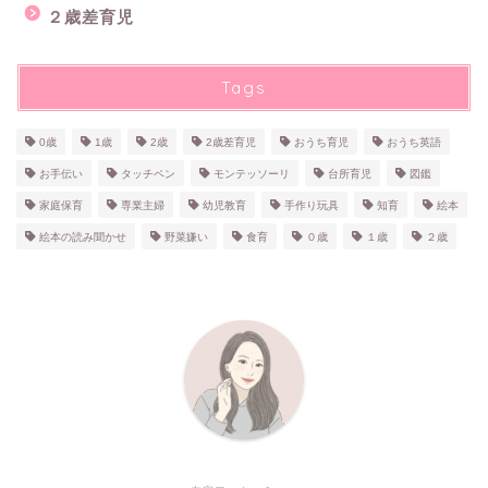
２歳差育児
Tags
0歳
1歳
2歳
2歳差育児
おうち育児
おうち英語
お手伝い
タッチペン
モンテッソーリ
台所育児
図鑑
家庭保育
専業主婦
幼児教育
手作り玩具
知育
絵本
絵本の読み聞かせ
野菜嫌い
食育
０歳
１歳
２歳