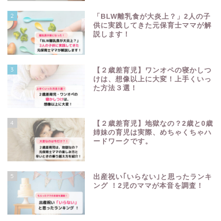
2
「BLW離乳食が大炎上？」2人の子
供に実践してきた元保育士ママが解
説します！
3
【２歳差育児】ワンオペの寝かしつ
けは、想像以上に大変！上手くいっ
た方法３選！
4
【２歳差育児】地獄なの？2歳と0歳
姉妹の育児は実際、めちゃくちゃハ
ードワークです。
5
出産祝い｢いらない｣と思ったランキ
ング ！2児のママが本音を調査！