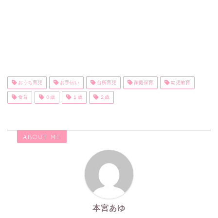
おうち育児
お手伝い
台所育児
家庭保育
幼児教育
食育
０歳
１歳
２歳
ABOUT ME
本宮あゆ