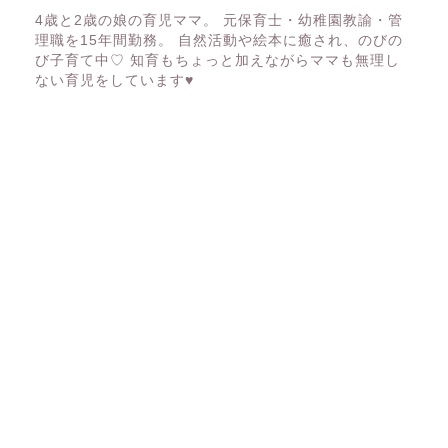
4歳と2歳の娘の育児ママ。 元保育士・幼稚園教諭・管
理職を15年間勤務。 自然活動や絵本に癒され、のびの
び子育て中♡ 知育もちょっと加えながらママも無理し
ない育児をしています♥