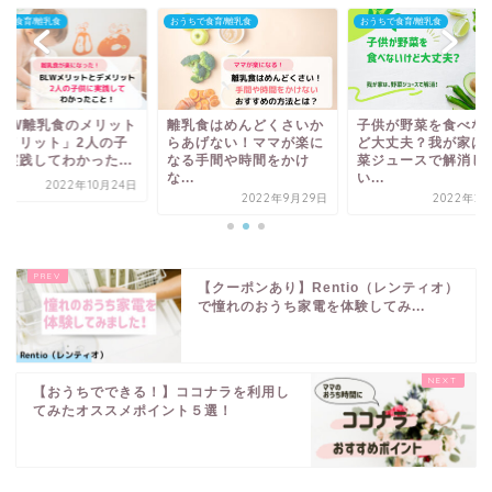
ちで食育/離乳食
おうちで食育/離乳食
おうちで食育/離乳食
BLW離乳食のメリット
離乳食はめんどくさいか
子供が野菜を食べな
デメリット」2人の子
らあげない！ママが楽に
ど大丈夫？我が家は
に実践してわかった...
なる手間や時間をかけ
菜ジュースで解消し
な...
い...
2022年10月24日
2022年9月29日
2022年2月
【クーポンあり】Rentio（レンティオ）
で憧れのおうち家電を体験してみ...
【おうちでできる！】ココナラを利用し
てみたオススメポイント５選！