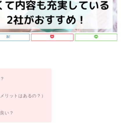
の？
デメリットはあるの？）
ら良い？