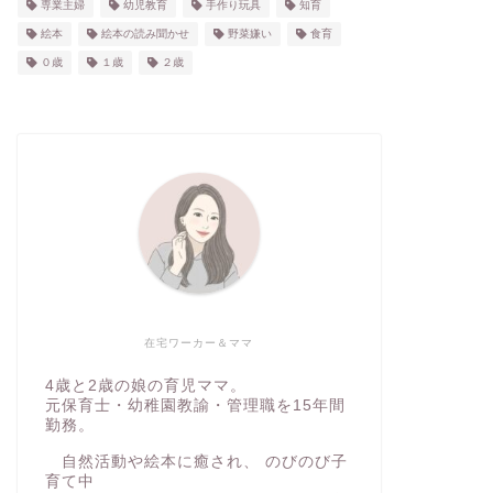
専業主婦
幼児教育
手作り玩具
知育
絵本
絵本の読み聞かせ
野菜嫌い
食育
０歳
１歳
２歳
在宅ワーカー＆ママ
4歳と2歳の娘の育児ママ。
元保育士・幼稚園教諭・管理職を15年間
勤務。
自然活動や絵本に癒され、 のびのび子
育て中