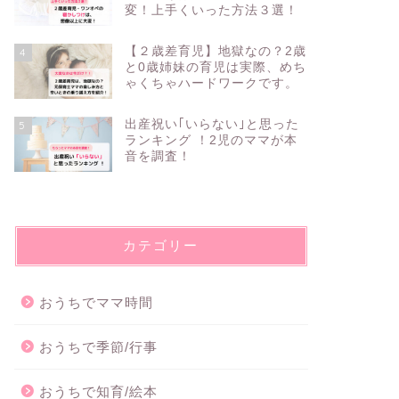
変！上手くいった方法３選！
【２歳差育児】地獄なの？2歳
4
と0歳姉妹の育児は実際、めち
ゃくちゃハードワークです。
出産祝い｢いらない｣と思った
5
ランキング ！2児のママが本
音を調査！
カテゴリー
おうちでママ時間
おうちで季節/行事
おうちで知育/絵本