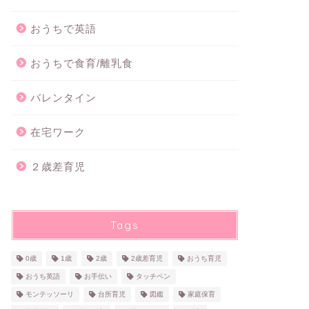
おうちで英語
おうちで食育/離乳食
バレンタイン
在宅ワーク
２歳差育児
Tags
0歳
1歳
2歳
2歳差育児
おうち育児
おうち英語
お手伝い
タッチペン
モンテッソーリ
台所育児
図鑑
家庭保育