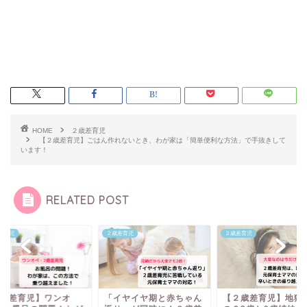
HOME
２歳差育児
【２歳差育児】ごはん作れないとき、わが家は「簡単便利な方法」で手抜きして
います！
RELATED POST
２歳差育児
２歳差育児
育児】ワンオ
「イヤイヤ期と赤ちゃん
【２歳差育児】地獄な