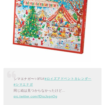
シマエナガ〜✨ｶﾜﾕｲ
#ロイズアドベントカレンダー
#シマエナガ
同じ絵は見つからなかったけど…
pic.twitter.com/fDiqJsgnOg