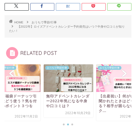
HOME
おうちで季節/行事
【2022年】ロイズアドベントカレンダー予約発売はいつ？中身や口コミが知り
たい！
RELATED POST
ちで季節/行事
おうちで季節/行事
おうちで季節/行事
スド福袋ドーナッツ引
無印アドベントカレンダ
【出産祝い】何がい
券はどう使う？気を付
ー2022年気になる中身
聞かれたときはどう
たいポイント３つを
や口コミは？
る？相手が困らない
.
ク...
2022年10月29日
2022年11月2日
2022年8