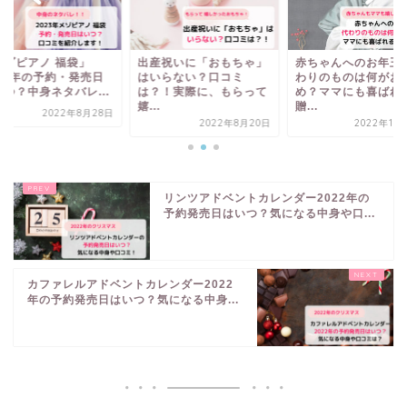
メゾピアノ 福袋」
出産祝いに「おもちゃ」
赤ちゃんへのお年玉
023年の予約・発売日
はいらない？口コミ
わりのものは何がお
いつ？中身ネタバレ...
は？！実際に、もらって
め？ママにも喜ばれ
嬉...
贈...
2022年8月28日
2022年8月20日
2022年10
リンツアドベントカレンダー2022年の
予約発売日はいつ？気になる中身や口...
カファレルアドベントカレンダー2022
年の予約発売日はいつ？気になる中身...