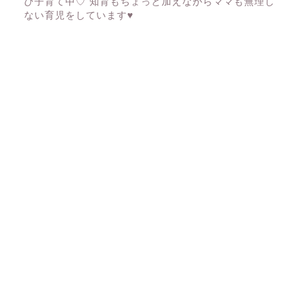
び子育て中♡ 知育もちょっと加えながらママも無理し
ない育児をしています♥