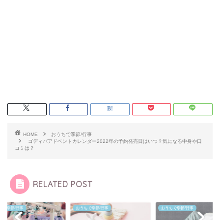
HOME
おうちで季節/行事
ゴディバアドベントカレンダー2022年の予約発売日はいつ？気になる中身や口
コミは？
RELATED POST
ちで季節/行事
おうちで季節/行事
おうちで季節/行事