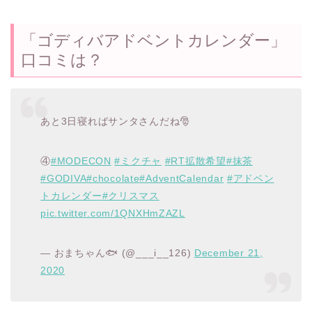
「ゴディバアドベントカレンダー」
口コミは？
あと3日寝ればサンタさんだね🎅
④
#MODECON
#ミクチャ
#RT拡散希望
#抹茶
#GODIVA
#chocolate
#AdventCalendar
#アドベン
トカレンダー
#クリスマス
pic.twitter.com/1QNXHmZAZL
— おまちゃん🐟 (@___i__126)
December 21,
2020