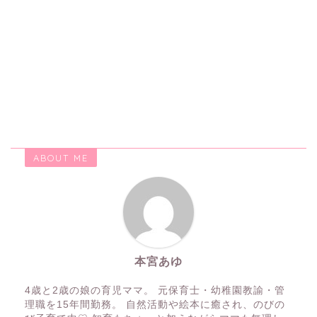
ABOUT ME
本宮あゆ
4歳と2歳の娘の育児ママ。 元保育士・幼稚園教諭・管
理職を15年間勤務。 自然活動や絵本に癒され、のびの